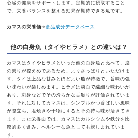
心臓の健康をサポートします。定期的に摂取すること
で、栄養バランスを整える効果が期待できる魚です。
カマスの栄養価
➔
食品成分データベース
他の白身魚（タイやヒラメ）との違いは？
カマスはタイやヒラメといった他の白身魚と比べて、脂
の乗りが控えめであるため、よりさっぱりといただけま
す。タイは上品な甘みとほどよい脂が特徴で、旨味の強
い味わいが楽しめます。ヒラメは淡白で繊細な味わいが
あり、刺身などでその滑らかな舌触りが評価されていま
す。それに対してカマスは、シンプルかつ香ばしい風味
が際立ち、塩焼きや干物にするとその持ち味が活きてき
ます。また栄養面では、カマスはカルシウムや鉄分を比
較的多く含み、ヘルシーな魚としても親しまれていま
す。