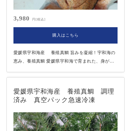
3,980
円
[税込]
購入はこちら
愛媛県宇和海産 養殖真鯛 旨みを凝縮！宇和海の
恵み、養殖真鯛 愛媛県宇和海で育まれた、身が引
き締まり脂が乗った養殖真鯛をご堪能ください。
宇和海が育む、極上の味わいの秘密 豊かな自然: リ
アス式海岸の複雑な地形と、黒潮が流れ込む宇和海
愛媛県宇和海産 養殖真鯛 調理
は、豊富なプランクトンが生まれ、この豊かな…
済み 真空パック急速冷凍