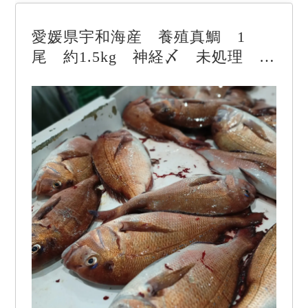
愛媛県宇和海産 養殖真鯛 1
尾 約1.5kg 神経〆 未処理 鯛
しゃぶ 鯛めし 鯛そうめん