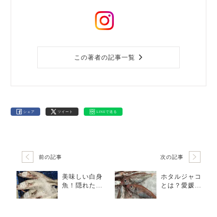
この著者の記事一覧
シェア
ツイート
LINEで送る
前の記事
次の記事
美味しい白身
ホタルジャコ
魚！隠れた逸
とは？愛媛県
材「ニベ」
南予のじゃこ
「オオニベ」
天を支える“幻
の高級魚”