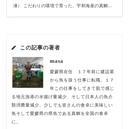
凍） こだわりの環境で育った、宇和海産の真鯛
を、鮮度そのまま真空パックで急速冷凍しました。
宇和海は、温暖な黒潮と山からの清流が混ざり合う
豊かな自然環境で、真鯛の養殖に最適な場所として
知られています。そんな宇和海で、餌にこだわり、
この記事の著者
スト…
masa
愛媛県在住 １７年前に建設業
から魚を扱う仕事に転職。１７
年この仕事をしてきて肌で感じ
る地元漁港の水揚げ量減少、そして日本人の魚介
類消費量減少。少しでも皆さんの食卓に美味しい
魚そして愛媛県の県魚である真鯛を全国の食卓
に。