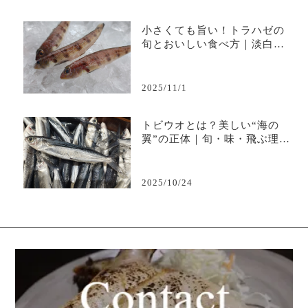
小さくても旨い！トラハゼの
旬とおいしい食べ方｜淡白で
上品な味わいを堪能
2025/11/1
トビウオとは？美しい“海の
翼”の正体｜旬・味・飛ぶ理由
を徹底解説
2025/10/24