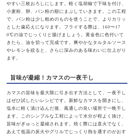
やすい三枚おろしにします。軽く塩胡椒で下味を付け、
小麦粉、卵、パン粉の順にまぶしていきます。この工程
で、パン粉は少し粗めのものを使うことで、よりカリッ
とした歯応えになります。フライする際は、160〜17
0℃の油でじっくりと揚げましょう。黄金色に色付いて
きたら、油を切って完成です。爽やかなタルタルソース
やレモンを絞ると、さらに深みのある味わいに仕上がり
ます。
旨味が凝縮！カマスの一夜干し
カマスの旨味を最大限に引き出す方法として、一夜干し
はぜひ試したいレシピです。新鮮なカマスを開きにし、
塩水に軽く漬け込んだ後、風通しの良い場所で一晩干し
ます。このシンプルな工程によって水分が程よく抜け、
旨味がぎゅっと凝縮されます。焼く際には直火でなく、
あえて低温の炭火やグリルでじっくり熱を通すのがおす