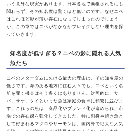
いう意外な現実があります。日本各地で漁獲されるにも
関わらず、その知名度は驚くほど低いのです。なぜニベ
はこれほど影が薄い存在になってしまったのでしょう
か。この章ではニベがなかなかブレイクしない理由を探
っていきます。
知名度が低すぎる？ニベの影に隠れる人気
魚たち
ニベのスターダムに欠ける最大の理由は、その知名度の
低さです。海のある地方に住む人々でも、ニベという名
前を聞く機会はそう多くはありません。対照的に、サ
バ、サケ、タイといった魚は家庭の食卓に頻繁に並びま
す。これらの魚は、商品化やブランド化が進められ、市
場での存在感を強化してきました。特に刺身や焼き魚と
して好まれるマグロやサーモンは、国内外で絶大な人気