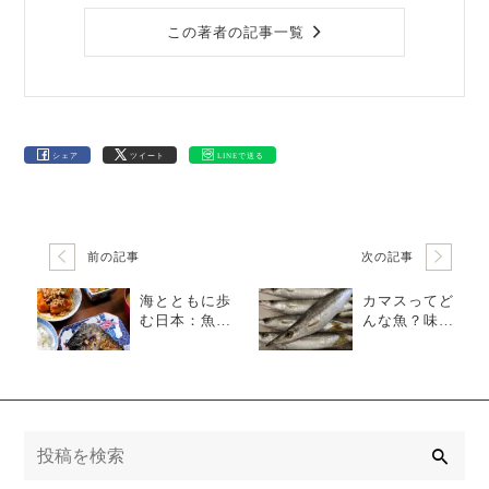
この著者の記事一覧
シェア
ツイート
LINEで送る
前の記事
次の記事
海とともに歩
カマスってど
む日本：魚食
んな魚？味・
文化の歴史、
旬・おすすめ
魅力、そして
レシピを徹底
世界への影響
解説！
検
索