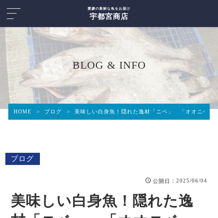
愛媛の新鮮な魚をお届け
宇都宮商店
BLOG & INFO
HOME
>
ブログ
>
美味しい白身魚！隠れた逸材「ニベ」 「オオニベ」
ブログ
：2025/06/04
公開日
美味しい白身魚！隠れた逸