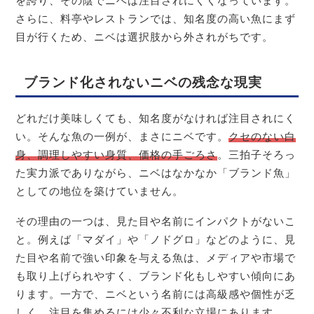
を誇り、その陰でニベは注目されにくくなっています。
さらに、料亭やレストランでは、知名度の高い魚にまず
目が行くため、ニベは選択肢から外されがちです。
ブランド化されないニベの残念な現実
どれだけ美味しくても、知名度がなければ注目されにく
い。そんな魚の一例が、まさにニベです。
クセのない白
身、調理しやすい身質、価格の手ごろさ
。三拍子そろっ
た実力派でありながら、ニベはなかなか「ブランド魚」
としての地位を築けていません。
その理由の一つは、見た目や名前にインパクトがないこ
と。例えば「マダイ」や「ノドグロ」などのように、見
た目や名前で強い印象を与える魚は、メディアや市場で
も取り上げられやすく、ブランド化もしやすい傾向にあ
ります。一方で、ニベという名前には高級感や個性が乏
しく、注目を集めるには少々不利な立場にあります。