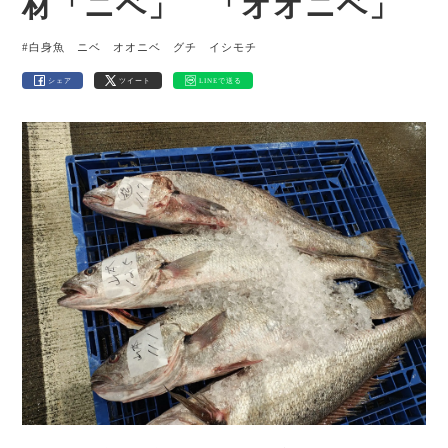
材「ニベ」 「オオニベ」
#白身魚 ニベ オオニベ グチ イシモチ
シェア
ツイート
LINEで送る