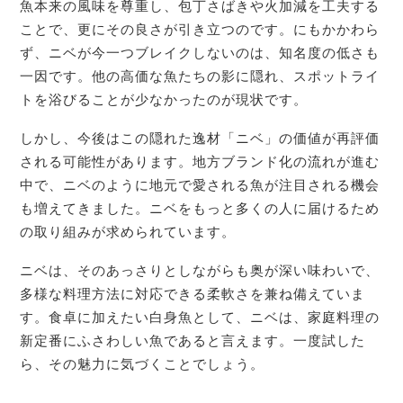
魚本来の風味を尊重し、包丁さばきや火加減を工夫する
ことで、更にその良さが引き立つのです。にもかかわら
ず、ニベが今一つブレイクしないのは、知名度の低さも
一因です。他の高価な魚たちの影に隠れ、スポットライ
トを浴びることが少なかったのが現状です。
しかし、今後はこの隠れた逸材「ニベ」の価値が再評価
される可能性があります。地方ブランド化の流れが進む
中で、ニベのように地元で愛される魚が注目される機会
も増えてきました。ニベをもっと多くの人に届けるため
の取り組みが求められています。
ニベは、そのあっさりとしながらも奥が深い味わいで、
多様な料理方法に対応できる柔軟さを兼ね備えていま
す。食卓に加えたい白身魚として、ニベは、家庭料理の
新定番にふさわしい魚であると言えます。一度試した
ら、その魅力に気づくことでしょう。