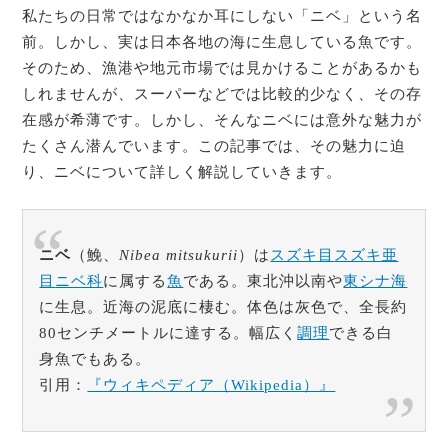
私たちの日常ではなかなか耳にしない「ニベ」という名
前。しかし、実は日本各地の海に生息している魚です。
そのため、漁港や地元市場では見かけることがあるかも
しれませんが、スーパーなどでは比較的少なく、その存
在感が希薄です。しかし、そんなニベには意外な魅力が
たくさん潜んでいます。この記事では、その魅力に迫
り、ニベについて詳しく解説していきます。
ニベ
（鮸、
Nibea mitsukurii
）は
スズキ目
スズキ亜
目
ニベ科
に属する
魚
である。東北沖以南や
東シナ海
に生息。近海の泥底に棲む。体色は灰色で、全長約
80センチメートルに達する。幅広く
調理
できる白
身魚でもある。
引用：
『ウィキペディア（Wikipedia）』