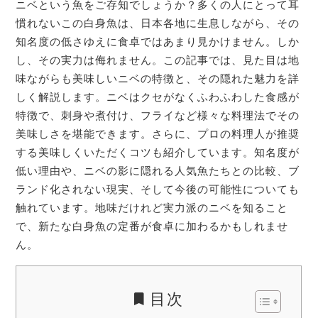
ニベという魚をご存知でしょうか？多くの人にとって耳
慣れないこの白身魚は、日本各地に生息しながら、その
知名度の低さゆえに食卓ではあまり見かけません。しか
し、その実力は侮れません。この記事では、見た目は地
味ながらも美味しいニベの特徴と、その隠れた魅力を詳
しく解説します。ニベはクセがなくふわふわした食感が
特徴で、刺身や煮付け、フライなど様々な料理法でその
美味しさを堪能できます。さらに、プロの料理人が推奨
する美味しくいただくコツも紹介しています。知名度が
低い理由や、ニベの影に隠れる人気魚たちとの比較、ブ
ランド化されない現実、そして今後の可能性についても
触れています。地味だけれど実力派のニベを知ること
で、新たな白身魚の定番が食卓に加わるかもしれませ
ん。
目次