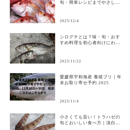
旬・簡単レシピまでやさしく
解説
2025/12/4
シログチとは？味・旬・おす
すめ料理を初心者向けにわか
りやすく解説
2025/11/22
愛媛県宇和海産 養殖ブリ｜年
末お取り寄せ予約 2025
2025/11/4
小さくても旨い！トラハゼの
旬とおいしい食べ方｜淡白で
上品な味わいを堪能