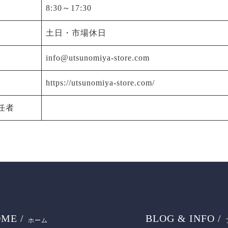
8:30～17:30
土日・市場休日
info@utsunomiya-store.com
https://utsunomiya-store.com/
任者
ME /
BLOG & INFO /
ホーム