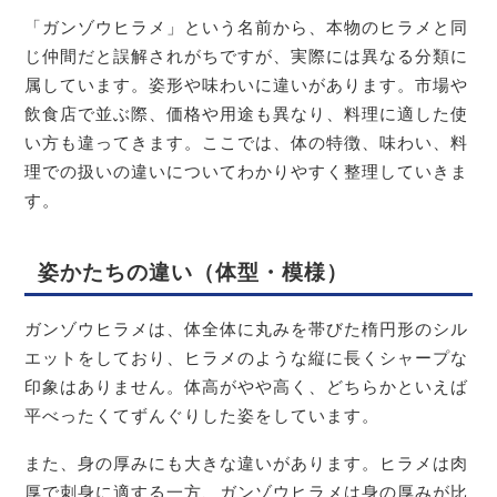
「ガンゾウヒラメ」という名前から、本物のヒラメと同
じ仲間だと誤解されがちですが、実際には異なる分類に
属しています。姿形や味わいに違いがあります。市場や
飲食店で並ぶ際、価格や用途も異なり、料理に適した使
い方も違ってきます。ここでは、体の特徴、味わい、料
理での扱いの違いについてわかりやすく整理していきま
す。
姿かたちの違い（体型・模様）
ガンゾウヒラメは、体全体に丸みを帯びた楕円形のシル
エットをしており、ヒラメのような縦に長くシャープな
印象はありません。体高がやや高く、どちらかといえば
平べったくてずんぐりした姿をしています。
また、身の厚みにも大きな違いがあります。ヒラメは肉
厚で刺身に適する一方、ガンゾウヒラメは身の厚みが比