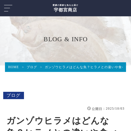
愛媛の新鮮な魚をお届け
宇都宮商店
BLOG & INFO
HOME
>
ブログ
>
ガンゾウヒラメはどんな魚？ヒラメとの違いや食べ方
ブログ
：2025/10/03
公開日
ガンゾウヒラメはどんな