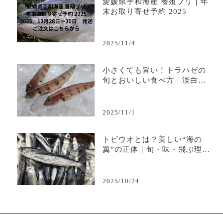
愛媛県宇和海産 養殖ブリ｜年
末お取り寄せ予約 2025
2025/11/4
小さくても旨い！トラハゼの
旬とおいしい食べ方｜淡白で
上品な味わいを堪能
2025/11/1
トビウオとは？美しい“海の
翼”の正体｜旬・味・飛ぶ理由
を徹底解説
2025/10/24