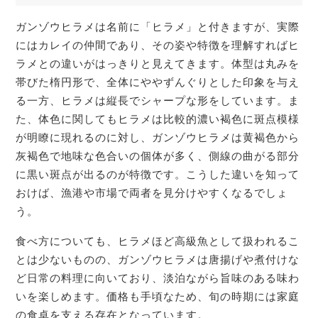
ガンゾウヒラメは名前に「ヒラメ」と付きますが、実際
にはカレイの仲間であり、その姿や特徴を理解すればヒ
ラメとの違いがはっきりと見えてきます。体型は丸みを
帯びた楕円形で、全体にややずんぐりとした印象を与え
る一方、ヒラメは縦長でシャープな形をしています。ま
た、体色に関してもヒラメは比較的濃い褐色に斑点模様
が明瞭に現れるのに対し、ガンゾウヒラメは黄褐色から
灰褐色で地味な色合いの個体が多く、側線の曲がる部分
に黒い斑点が出るのが特徴です。こうした違いを知って
おけば、漁港や市場で両者を見分けやすくなるでしょ
う。
食べ方についても、ヒラメほど高級魚として扱われるこ
とは少ないものの、ガンゾウヒラメは唐揚げや煮付けな
ど日常の料理に向いており、淡泊ながら旨味のある味わ
いを楽しめます。価格も手頃なため、旬の時期には家庭
の食卓を支える存在となっています。