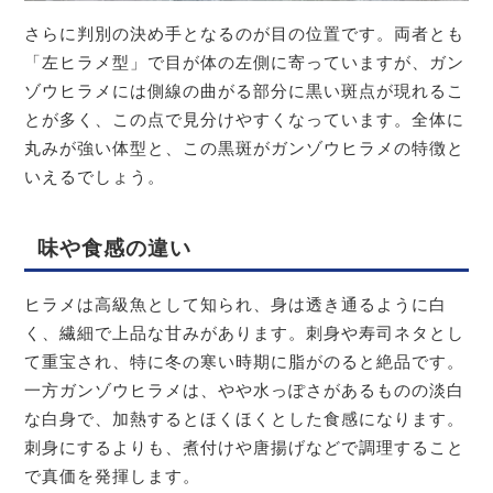
さらに判別の決め手となるのが目の位置です。両者とも
「左ヒラメ型」で目が体の左側に寄っていますが、ガン
ゾウヒラメには側線の曲がる部分に黒い斑点が現れるこ
とが多く、この点で見分けやすくなっています。全体に
丸みが強い体型と、この黒斑がガンゾウヒラメの特徴と
いえるでしょう。
味や食感の違い
ヒラメは高級魚として知られ、身は透き通るように白
く、繊細で上品な甘みがあります。刺身や寿司ネタとし
て重宝され、特に冬の寒い時期に脂がのると絶品です。
一方ガンゾウヒラメは、やや水っぽさがあるものの淡白
な白身で、加熱するとほくほくとした食感になります。
刺身にするよりも、煮付けや唐揚げなどで調理すること
で真価を発揮します。