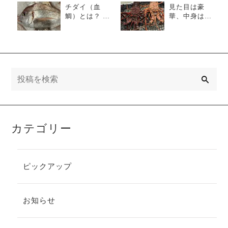
チダイ（血
見た目は豪
鯛）とは？ 真
華、中身は繊
鯛との違いと
細！イセエビ
美味しい食べ
(伊勢海老)の魅
方
力と家庭での
楽しみ方
検
索
カテゴリー
ピックアップ
お知らせ