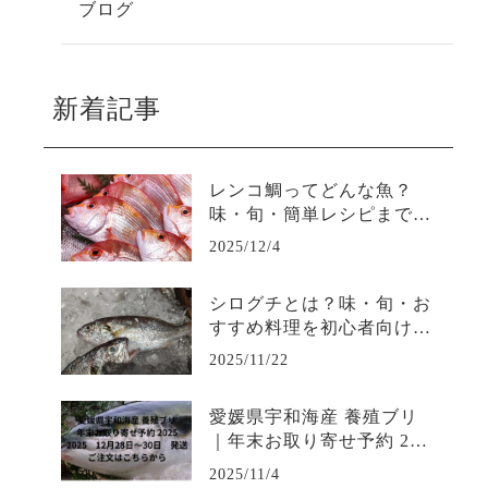
ブログ
新着記事
レンコ鯛ってどんな魚？
味・旬・簡単レシピまでや
さしく解説
2025/12/4
シログチとは？味・旬・お
すすめ料理を初心者向けに
わかりやすく解説
2025/11/22
愛媛県宇和海産 養殖ブリ
｜年末お取り寄せ予約 202
5
2025/11/4