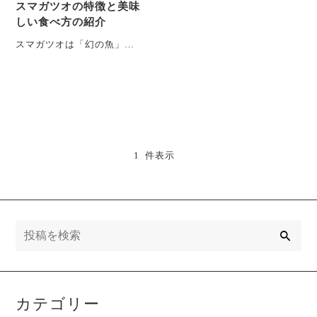
スマガツオの特徴と美味
しい食べ方の紹介
スマガツオは「幻の魚」と
も呼ばれ、その独特な味わ
いと希少性から多くの魚好
きにとって憧れの存・・・
1 件表示
検
索
カテゴリー