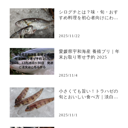
シログチとは？味・旬・おす
すめ料理を初心者向けにわか
りやすく解説
2025/11/22
愛媛県宇和海産 養殖ブリ｜年
末お取り寄せ予約 2025
2025/11/4
小さくても旨い！トラハゼの
旬とおいしい食べ方｜淡白で
上品な味わいを堪能
2025/11/1