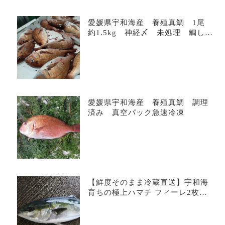
愛媛県宇和海産 養殖真鯛 1尾
約1.5kg 神経〆 未処理 鯛しゃ
ぶ 鯛めし 鯛そうめん
愛媛県宇和海産 養殖真鯛 調理
済み 真空パック急速冷凍
【鮮度そのまま冷蔵直送】宇和海
育ちの極上ハマチ フィーレ2枚（1
尾分・原体約3kg）真空パック