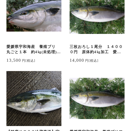
愛媛県宇和海産 養殖ブリ
三枚おろし１尾分 １４００
丸ごと１本 約4㎏(未処理)
０円 原体約4㎏加工 愛媛
神経〆 ブリしゃぶ お刺
県宇和海産 養殖ブリフィー
13,500
14,000
円
[税込]
円
[税込]
身 ブリ照り ブリトロ
レ 調理済み 真空パック
2パック