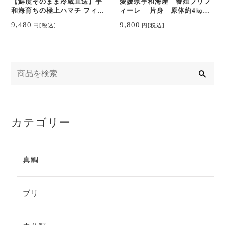
【鮮度そのまま冷蔵直送】宇
愛媛県宇和海産 養殖ブリフ
和海育ちの極上ハマチ フィー
ィーレ 片身 原体約4㎏加
レ2枚（1尾分・原体約3kg）
工 調理済み 真空パック
9,480
9,800
円
[税込]
円
[税込]
真空パック
冷蔵
検
索
カテゴリー
真鯛
ブリ